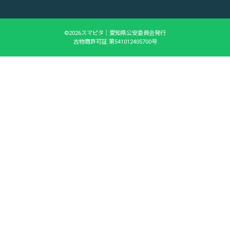
©2026スマピタ｜愛知県公安委員会発行
古物商許可証 第541012405700号